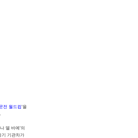
문전 월드컵
'을
.
나 델 바예'의
증기 기관차가