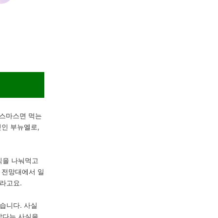
리스마스면 먹는
넛인 부뉴엘로,
식을 나눠먹고
며 전망대에서 일
라고요.
습니다. 사실
깝다는 사실을