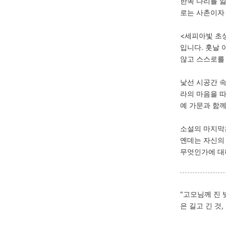
한쪽 다리를 잃
로는 사촌이자 
<세피아빛 초
입니다. 훗날
않고 스스로를
낯선 시공간 
라의 마음을 
예 가문과 함께
소설의 마지막
옌데는 자신의
무엇인가에 대
"고모님께 진 
은 길고 긴 것,