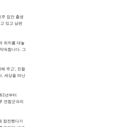
지주 집안 출생
지고 있고 남편
적 위치를 대놓
약속합니다. 그
 주고', 친할
. 세상을 떠난
862년부터
페루 연합군과의
에 참전했다가