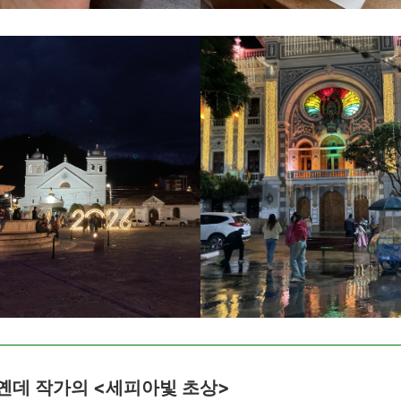
옌데 작가의 <세피아빛 초상>