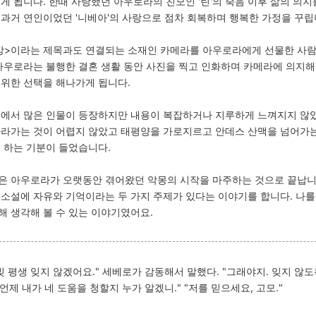
게 됩니다. 한때 사랑했던 아우로라의 친모인 '린'의 죽음 이후 삶의 의지
과거 연인이었던 '니베아'의 사랑으로 점차 회복하며 행복한 가정을 꾸립
상>이라는 제목과도 연결되는 소재인 카메라를 아우로라에게 선물한 사람
 아우로라는 불행한 결혼 생활 동안 사진을 찍고 인화하며 카메라에 의지해
 위한 선택을 해나가게 됩니다.
속에서 많은 인물이 등장하지만 내용이 복잡하거나 지루하게 느껴지지 않
따라가는 것이 어렵지 않았고 태평양을 가로지르고 안데스 산맥을 넘어가는
 하는 기분이 들었습니다.
은 아우로라가 오랫동안 겪어왔던 악몽의 시작을 마주하는 것으로 끝납니
 소설에 자유와 기억이라는 두 가지 주제가 있다는 이야기를 합니다. 나를
해 생각해 볼 수 있는 이야기였어요.
빚 평생 잊지 않겠어요." 세베로가 감동해서 말했다. "그래야지. 잊지 않도
 언제 내가 네 도움을 청할지 누가 알겠니." "저를 믿으세요, 고모."