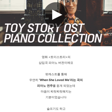
영화 <토이스토리>의
삽입곡 피아노 버전이에요
팟캐스트를 통해
우연히
'When She Loved Me'라는 곡의
피아노 연주
를 듣게 되었는데
마음이 찌릿찌릿해지는
기분이었습니다
슬프기도 하고