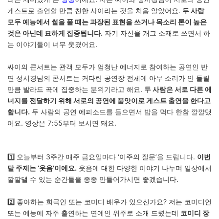
게스트로 출연할 만큼 친한 사이라는 것을 처음 알았어요.
두 사람
모두 예능에서 썰을 풀 때는 과장된 표현을 쓰거나 목소리 톤이 높은
것은 아닌데 묘하게 집중됩니다.
자기 자신을 개그 소재로 쓰면서 하
는 이야기들이 너무 웃겼어요.
싸이의 콘서트는 관객 모두가 엄청난 에너지로 참여하는 공연인 반
면 성시경님의 콘서트는 커다란 공연장 전체에 아무 소리가 안 들릴
만큼 발라드 곡에 집중하는 분위기라고 해요.
두 사람은 서로 다른 에
너지를 전달하기 위해 서로의 공연에 품앗이로 게스트 출연을 한다고
합니다.
두 사람의 공연 에피소드를 들으면서 밥을 먹다 한참 깔깔댔
어요. 영상은 7:55부터 보시면 돼요.
1️⃣ 오늘부터 3주간 매주 금요일마다 ‘이주의 질문’을 드립니다.
이번
달 주제는 ‘웃음’이에요.
웃음에 대한 다양한 이야기 나누며 일상에서
깔깔댈 수 있는 순간들을 종종 만들어가시면 좋겠습니다.
2️⃣ 좋아하는 희극인 또는 코미디 배우가 있으신가요? 저는 코미디언
또는 예능에 자주 출연하는 연예인 위주로 소개 드렸는데
코미디 장