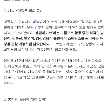
1. 예능 <셀럽은 회의 중>
넷플릭스 오리지널
예능
이에요. 프로그램 설명에는 “최고의 개그를
뽑아낼 때까지, 우린 멈추지 않아! 모큐멘터리 형식으로 제작된 코미
디”라고 쓰여있어요.
‘셀럽파이브’라는 그룹으로 활동 중인 희극인 송
은이, 신봉선, 안영미, 김신영님이 출연하여 스탠딩쇼를 준비하는 과
정을 관찰 예능처럼 담았습니다.
‘모큐멘터리’는 허구의 상황이 마치
실제처럼 보이게 하는 다큐멘터리 장르라고 해요.
연예계 선후배이자 같은 소속사 연예인과 대표이다 보니 에피소드
도 다양하고 호흡도 척척 맞아요. 수다만 떠는데도 시간이 금방 갔습
니다. 한 편짜리 예능으로 공개되었는데 반응이 좋으면 후속편이 나
올 수 있다고 해요. 오랜만에 넷플릭스를 결제해서 정말 재미있게 봤
습니다.
2. 홍진경 ‘웃음에 대한 철학’