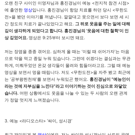
오랜 친구 사이인 이영자님과 홍진경님이 예능 <전지적 참견 시점>
에 출연한
영상
입니다. 홍진경님이 항암 치료를 하던 당시 <무한도
전>을 봤던 이야기를 꺼냅니다. 깔깔대고 웃으면서 보다 보면 세 시
간 정도의 치료가 끝나있었다고 해요.
그 뒤로 웃음을 주는 일에 대해
깊이 생각하게 되었다고 합니다. 홍진경님의 ‘웃음에 대한 철학’이 인
상 깊었어요.
영상은 9:25부터 보시면 돼요.
저는 장염을 종종 겪어요. 심하게 올 때는 ‘이럴 때 쉬어가자’는 마음
으로 약을 먹고 종일 누워 있습니다. 그런데 쉬겠다는 결심과는 무관
하게, 미뤄두었던 온갖 생각들이 몰려와 힘들더라고요. 그럴 때 예능
영상을 보면서 멍을 때립니다. 저도 <무한도전>을 자주 봤고 최근에
는 ‘공부왕찐천재’를 보면서 누워있곤 했어요.
홍진경님이 “예능인이
라는 것에 자부심을 느낀다”라고 이야기하는 것이 진심으로 와닿았
습니다.
어떤 상황에서도 웃음을 나눌 수 있는 두 사람의 오랜 관계
가 정말 멋지게 느껴졌습니다.
3. 예능 <라디오스타> ‘싸이, 성시경’
최근 재미있게 본
영상
이에요. 저는 싸이와 성시경님이 서로의 공연