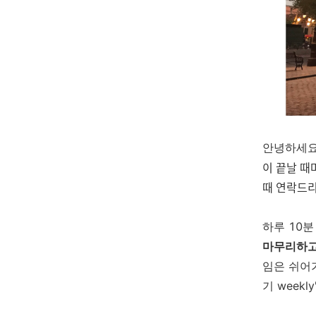
안녕하세요
이 끝날 때
때 연락드
하루 10
마무리하고,
임은 쉬어가
기 week