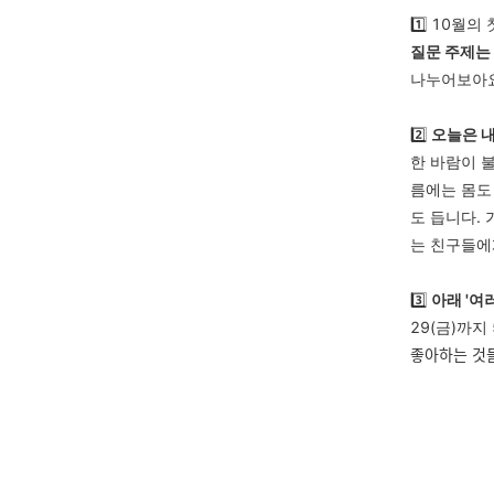
1️⃣ 10월
질문 주제는 
나누어보아요
2️⃣
오늘은 
한 바람이 
름에는 몸도
도 듭니다.
는 친구들에
3️⃣
아래 '여
29(금)까
좋아하는 것