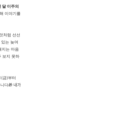
 달 이주의
대해 이야기를
 것처럼 선선
 있는 늦여
해지는 마음
주 보지 못하
1(금)부터
🎁 내가
립니다