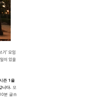
쓰기' 모임
 일이 있을
시즌 1을
갑니다.
모
10분 글쓰