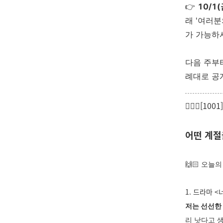
👉
10/1
래 '여러
가 가능하
다음 주부터
례대로 공
🙋🏻‍♀️[
어떤 계절
🙌🏻 오늘
1. 드라마 
저는 선선한
리 낫다고 