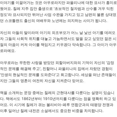
이야기를 이끌어가는 것은 아우로라지만 파울리나에 대한 묘사가 흥미로
웠어요. 칠레 지주 집안 출생으로 '초보적인 철자법과 산수를 겨우 익힌
정도'라 묘사되지만 뛰어난 사업 수완을 가지고 있고 남편의 불륜 상대였
던 스코틀랜드 출신의 여배우와 노년에는 의지하는 사이가 됩니다.
자신의 아들의 딸이라며 아기의 외조부모가 어느 날 낯선 아기를 데려오
자 그들의 사회적 위치를 대놓고 가늠하면서도 딸을 갖고 싶었던 젊은 시
절의 마음이 커져 아이를 책임지고 키우겠다 약속합니다. 그 아이가 아우
로라예요.
아우로라는 무한한 사랑을 받았던 외할아버지와의 기억이 자신의 '감정
적인 문제를 해결해 주고', 친할머니 파울리나의 집에서 자랐던 경험이
'인생의 현실적인 문제를 도와준다'고 회고합니다. 세상을 떠난 존재들이
지만 그들의 영혼이 여전히 자신을 지켜준다 믿어요.
책을 소개하는 문장 중에는 칠레의 근현대사를 다룬다는 설명이 있습니
다. 책에서도 1862년부터 1910년까지를 다룬다는 점을 명확히 하고 있
어요. 이 시기에 칠레가 겪는 볼리비아-페루 연합군과의 태평양 전쟁과
이후 일어난 칠레 내전은 소설에서도 중요한 비중을 차지합니다.