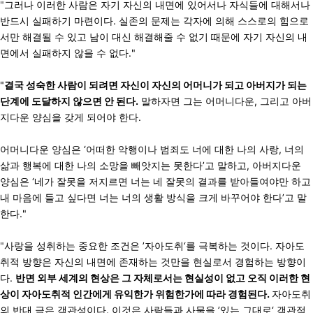
"
그러나 이러한 사람은 자기 자신의 내면에 있어서나 자식들에 대해서나
반드시 실패하기 마련이다. 실존의 문제는 각자에 의해 스스로의 힘으로
서만 해결될 수 있고 남이 대신 해결해줄 수 없기 때문에 자기 자신의 내
면에서 실패하지 않을 수 없다."
"
결국 성숙한 사람이 되려면 자신이 자신의 어머니가 되고 아버지가 되는
단계에 도달하지 않으면 안 된다.
말하자면 그는 어머니다운, 그리고 아버
지다운 양심을 갖게 되어야 한다.
어머니다운 양심은 ‘어떠한 악행이나 범죄도 너에 대한 나의 사랑, 너의
삶과 행복에 대한 나의 소망을 빼앗지는 못한다’고 말하고, 아버지다운
양심은 ‘네가 잘못을 저지르면 너는 네 잘못의 결과를 받아들여야만 하고
내 마음에 들고 싶다면 너는 너의 생활 방식을 크게 바꾸어야 한다’고 말
한다."
"
사랑을 성취하는 중요한 조건은 ’자아도취‘를 극복하는 것이다. 자아도
취적 방향은 자신의 내면에 존재하는 것만을 현실로서 경험하는 방향이
다.
반면 외부 세계의 현상은 그 자체로서는 현실성이 없고 오직 이러한 현
상이 자아도취적 인간에게 유익한가 위험한가에 따라 경험된다.
자아도취
의 반대 극은 객관성이다. 이것은 사람들과 사물을 ’있는 그대로‘ 객관적